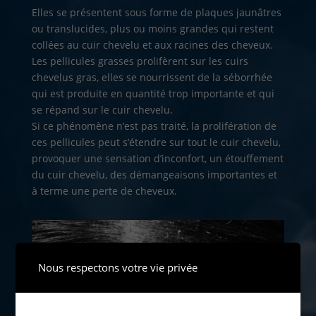
Elles se présentent sous forme de plaques jaunâtres
ou translucides, plus ou moins grandes qui restent
collées au cuir chevelu et aux racines des cheveux.
Les pellicules grasses prolifèrent sur les cuirs
chevelus gras, elles se nourrissent de la séborrhée
qui est produite en quantité trop importante et qui
se répand sur le cuir chevelu.
Si ce phénomène n’est pas traité, la prolifération de
ces pellicules peut s’étendre sur tout le cuir chevelu,
provoquer une sensation d’inconfort, un étouffement
du cuir chevelu, des démangeaisons importantes et
à terme une perte de cheveux.
Nous respectons votre vie privée