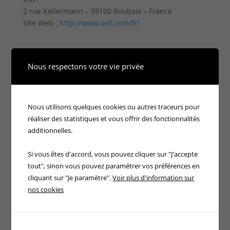
2 rue Kellermann – 59100 Roubaix – France
Site Web :
http://www.ovh.com/fr/
Nous respectons votre vie privée
Propriété intellectuelle :
Tout le contenu du présent sur le
Nous utilisons quelques cookies ou autres traceurs pour
site
https://marnelavallee.cliniqueducheveu.fr
réaliser des statistiques et vous offrir des fonctionnalités
incluant, de façon non limitative, les graphismes,
additionnelles.
images, textes, vidéos, animations, sons, logos, gifs et
icônes ainsi que leur mise en forme sont la propriété
Si vous êtes d'accord, vous pouvez cliquer sur "J'accepte
exclusive de la société à l’exception des marques,
tout", sinon vous pouvez paramétrer vos préférences en
logos ou contenus appartenant à d’autres sociétés
cliquant sur "Je paramètre".
Voir plus d'information sur
partenaires ou auteurs.
nos cookies
Toute reproduction, distribution, modification,
adaptation, retransmission ou publication, même
partielle, de ces différents éléments est strictement